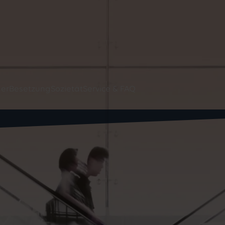
information@taskf
JETZT ANFRAGEN
+49 89 588 0430-00
er
Besetzung
Sozietät
Service & FAQ