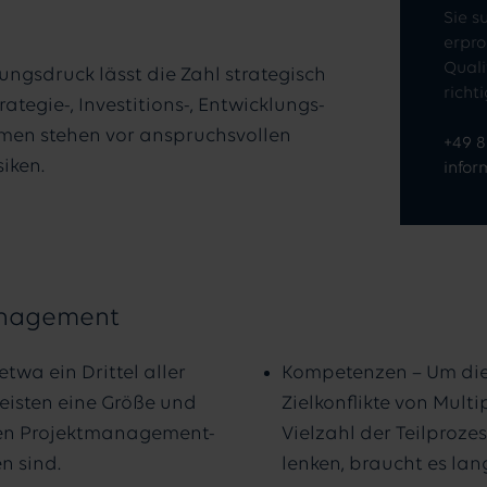
Sie s
erpro
Quali
ngsdruck lässt die Zahl strategisch
richt
tegie-, Investitions-, Entwicklungs-
hmen stehen vor anspruchsvollen
+49 
iken.
infor
anagement
etwa ein Drittel aller
Kompetenzen – Um di
meisten eine Größe und
Zielkonflikte von Mult
chen Projektmanagement-
Vielzahl der Teilproz
n sind.
lenken, braucht es lan