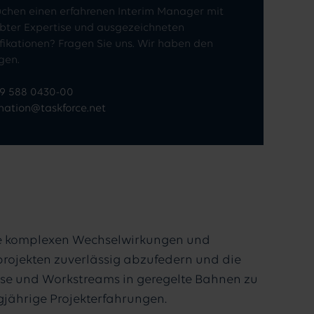
uchen einen erfahrenen Interim Manager mit
bter Expertise und ausgezeichneten
fikationen? Fragen Sie uns. Wir haben den
igen.
89 588 0430-00
mation@taskforce.net
e komplexen Wechselwirkungen und
iprojekten zuverlässig abzufedern und die
esse und Workstreams in geregelte Bahnen zu
gjährige Projekterfahrungen.