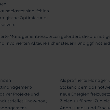
nen
ausgelastet sind, fehlen
ategische Optimierungs-
setzen.
sierte Managementressourcen gefordert, die die nöti
d involvierten Akteure sicher steuern und ggf. notleid
binden
Als profilierte Manager 
jektmanagement-
Stakeholdern das notwe
rativer Projekte und
neue Energien freizusetz
industrielles Know-how,
Zielen zu führen. Zugleic
emanagement-
Anpassungs- und Erneue