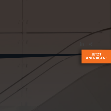
orce.net
EN
DE
JETZT
ANFRAGEN!