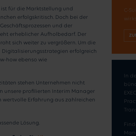
ist für die Marktstellung und
C-Su
chen erfolgskritisch. Doch bei der
wir
 Geschäftsprozessen und der
eht erheblicher Aufholbedarf. Der
ZU
ht sich weiter zu vergrößern. Um die
Digitalisierungsstrategien erfolgreich
ow-how ebenso wie
In d
täten stehen Unternehmen nicht
bünd
n unsere profilierten Interim Manager
EXEC
n wertvolle Erfahrung aus zahlreichen
Prac
Tran
passende Lösung.
Find
Mana