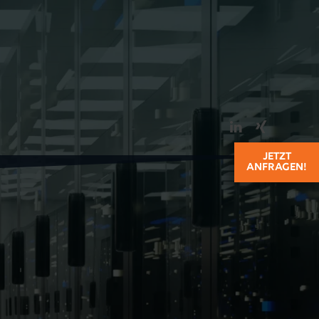
orce.net
EN
DE
JETZT
ANFRAGEN!