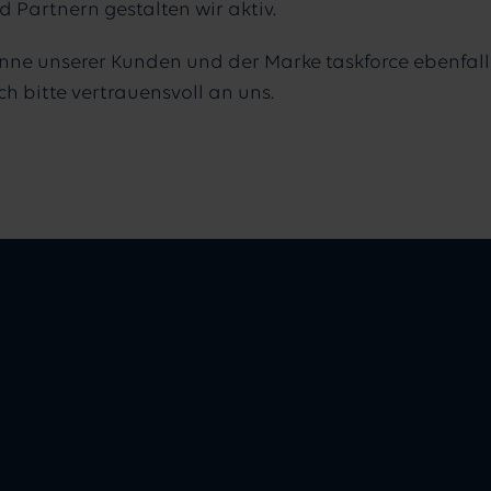
 Partnern gestalten wir aktiv.
nne unserer Kunden und der Marke taskforce ebenfalls 
bitte vertrauensvoll an uns.