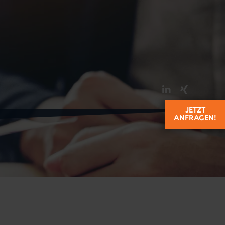
orce.net
EN
DE
JETZT
ANFRAGEN!