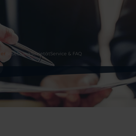
information@taskf
JETZT ANFRAGEN
+49 89 588 0430-00
er
Besetzung
Sozietät
Service & FAQ