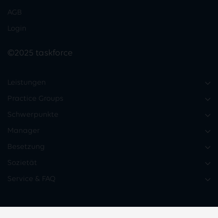
AGB
Login
©2025 taskforce
Leistungen
Practice Groups
Schwerpunkte
Manager
Besetzung
Sozietät
Service & FAQ