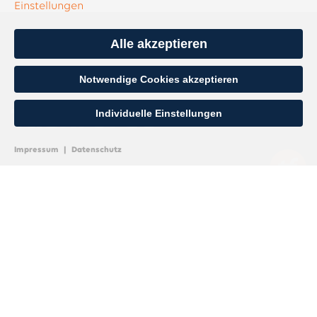
Einstellungen
Alle akzeptieren
Notwendige Cookies akzeptieren
Individuelle Einstellungen
Impressum
|
Datenschutz
taskforce Interim Manager gehören als erfahrene
Linien- und Projektmanager zu den Besten ihres
Faches. Unsere ca. 1.800 INTERIM EXECUTIVES –
darunter 130 handverlesene Partner –
übernehmen temporäre Verantwortung auf
Geschäftsleitungsebene und führen