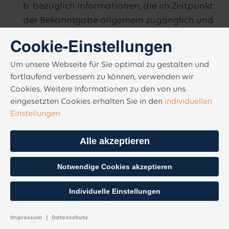
b. bezüglich Informationen, die im Zeitpunkt
der Bekanntgabe allgemein zugänglich und
bekannt sind, ausgenommen, es handelt sich
Cookie-Einstellungen
um die Übermittlung von Adressdaten;
c. bezüglich Informationen, die ohne
Um unsere Webseite für Sie optimal zu gestalten und
fortlaufend verbessern zu können, verwenden wir
Verwendung der vertraulichen Information
Cookies. Weitere Informationen zu den von uns
der anderen Partei eigenständig erarbeitet
eingesetzten Cookies erhalten Sie in den
individuellen
wurden;
Einstellungen
d. soweit der Manager aus gesetzlichen
Gründen oder aufgrund behördlicher oder
Alle akzeptieren
gerichtlicher Anordnungen zur Bekanntgabe
der Informationen verpflichtet ist;
Notwendige Cookies akzeptieren
e. wenn die Weitergabe der vertraulichen
Individuelle Einstellungen
Informationen für taskforce ersichtlich und
eindeutig ohne Nachteil ist.
Impressum
|
Datenschutz